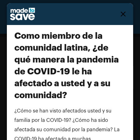
Homepage
Como miembro de la
comunidad latina, ¿de
qué manera la pandemia
Como miembro de la comunidad
de COVID-19 le ha
latina, ¿de qué manera la pandemia
de COVID-19 le ha afectado a usted
afectado a usted y a su
y a su comunidad?
comunidad?
Name and LastName
¿Cómo se han visto afectados usted y su
familia por la COVID-19? ¿Cómo ha sido
afectada su comunidad por la pandemia? La
COVID-19 ha afectado a muchas