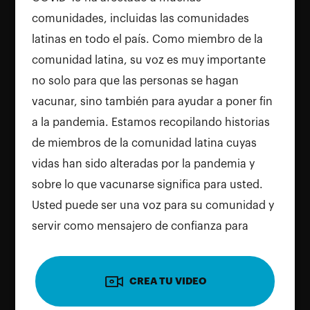
comunidades, incluidas las comunidades
latinas en todo el país. Como miembro de la
comunidad latina, su voz es muy importante
no solo para que las personas se hagan
vacunar, sino también para ayudar a poner fin
Para usar la cámara, por favor concede
a la pandemia. Estamos recopilando historias
los permisos en tu dispositivo. Recarga
de miembros de la comunidad latina cuyas
la página y otorga el acceso para
vidas han sido alteradas por la pandemia y
continuar
sobre lo que vacunarse significa para usted.
Usted puede ser una voz para su comunidad y
Recargar Página
servir como mensajero de confianza para
difundir la importancia de vacunarse contra la
COVID-19. No tiene que ser un experto médico
CREA TU VIDEO
para generar un impacto, solo tiene que
contar su historia.